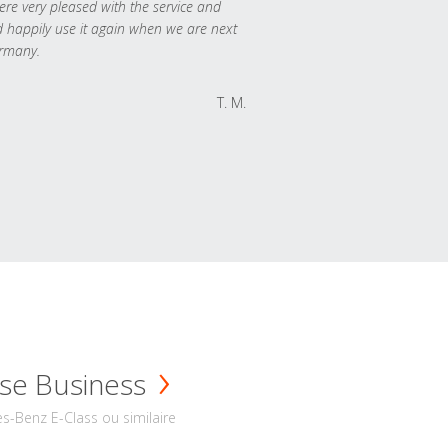
re very pleased with the service and
 happily use it again when we are next
rmany.
T. M.
se Business
s-Benz E-Class ou similaire