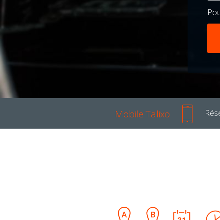
Po
Mobile Talixo
Rése