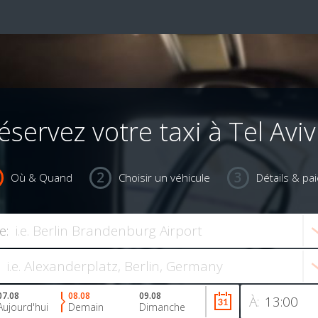
éservez votre taxi à Tel Aviv
Où & Quand
Choisir un véhicule
Détails & pa
e:
07.08
08.08
09.08
À:
Aujourd'hui
Demain
Dimanche