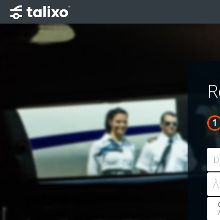
R
D
À: