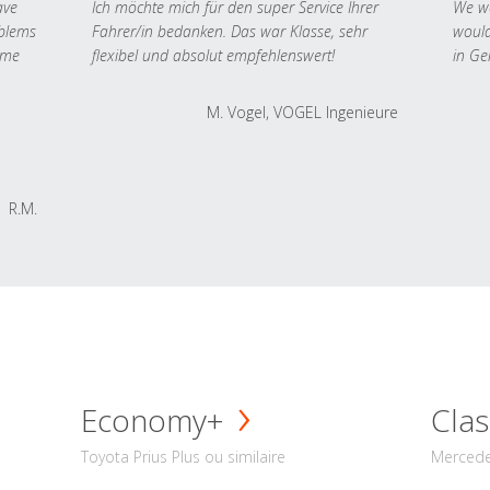
ave
Ich möchte mich für den super Service Ihrer
We we
oblems
Fahrer/in bedanken. Das war Klasse, sehr
would
 me
flexibel und absolut empfehlenswert!
in Ge
M. Vogel, VOGEL Ingenieure
R.M.
Economy+
Clas
Toyota Prius Plus ou similaire
Mercede