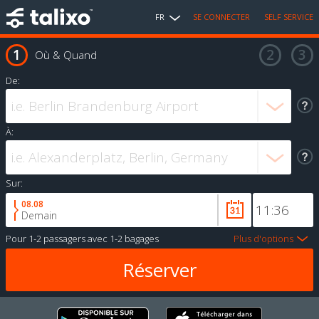
FR
SE CONNECTER
SELF SERVICE
Où & Quand
De:
À:
Sur:
08.08
Demain
Pour
1-2 passagers
avec
1-2 bagages
Plus d'options