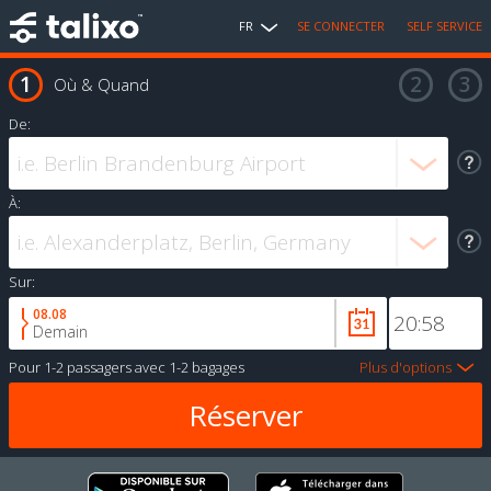
FR
SE CONNECTER
SELF SERVICE
Où & Quand
De:
À:
Sur:
08.08
Demain
Pour
1-2 passagers
avec
1-2 bagages
Plus d'options