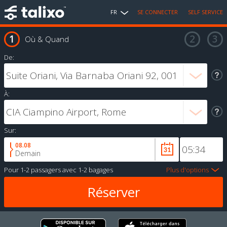
FR
SE CONNECTER
SELF SERVICE
Où & Quand
De:
À:
Sur:
08.08
Demain
Pour
1-2 passagers
avec
1-2 bagages
Plus d'options