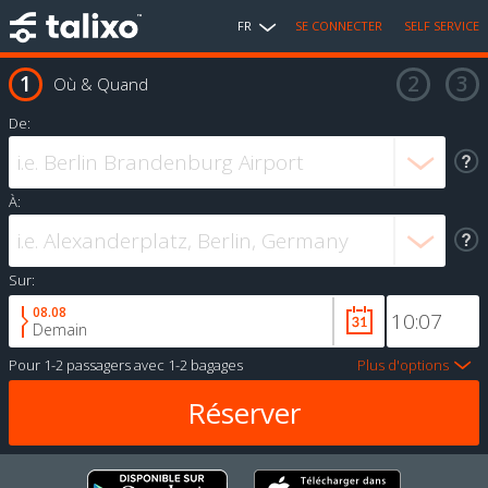
FR
SE CONNECTER
SELF SERVICE
Où & Quand
De:
À:
Sur:
08.08
Demain
Pour
1-2 passagers
avec
1-2 bagages
Plus d'options