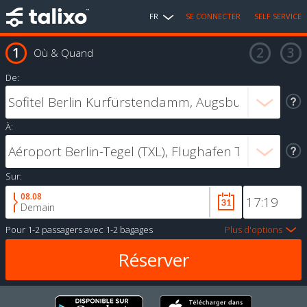
FR
SE CONNECTER
SELF SERVICE
Où & Quand
De:
À:
Sur:
08.08
Demain
Pour
1-2 passagers
avec
1-2 bagages
Plus d'options