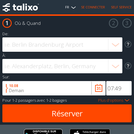
FR
SE CONNECTER
SELF SERVICE
Où & Quand
De:
À:
Sur:
10.08
Demain
Pour
1-2 passagers
avec
1-2 bagages
Plus d'options