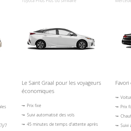
Toyota Prius Plus ou similaire
Mercede
Le Saint Graal pour les voyageurs
Favori
économiques
Voitu
Prix fixe
ales
Prix f
Suivi automatisé des vols
Chauf
45 minutes de temps d'attente après
7j/7
Suivi