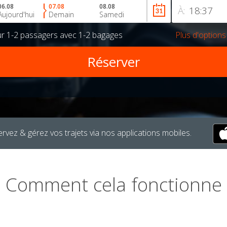
06.08
07.08
08.08
À:
Aujourd'hui
Demain
Samedi
ur
1-2 passagers
avec
1-2 bagages
Plus d'options
rvez & gérez vos trajets via nos applications mobiles.
Comment cela fonctionne