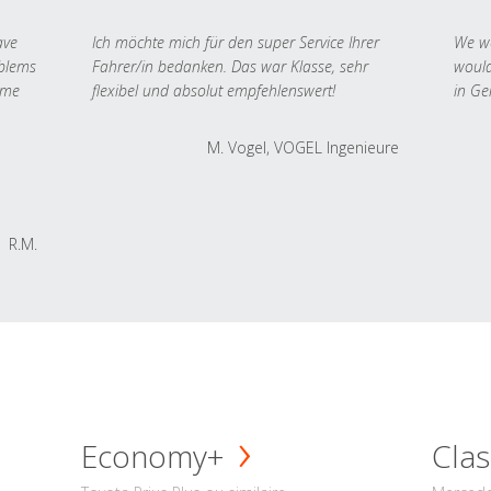
ave
Ich möchte mich für den super Service Ihrer
We we
oblems
Fahrer/in bedanken. Das war Klasse, sehr
would
 me
flexibel und absolut empfehlenswert!
in Ge
M. Vogel, VOGEL Ingenieure
R.M.
Economy+
Clas