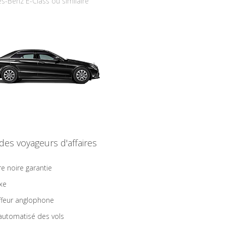
s-Benz E-Class ou similaire
 des voyageurs d'affaires
re noire garantie
ixe
feur anglophone
 automatisé des vols