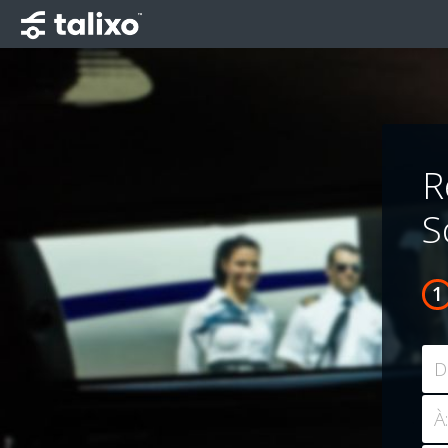
R
S
D
À: