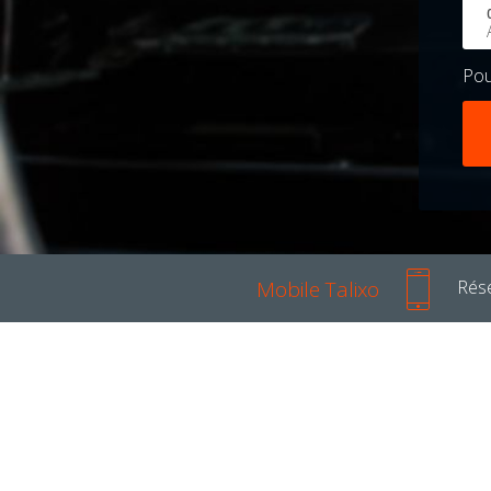
Po
Mobile Talixo
Rése