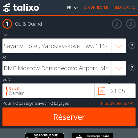
FR
SE CONNECTER
SELF SERVICE
Où & Quand
De:
À:
Sur:
09.08
Demain
Pour
1-2 passagers
avec
1-2 bagages
Plus d'options