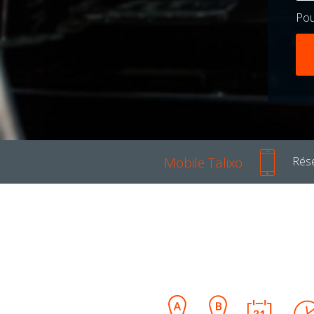
Po
Mobile Talixo
Rése