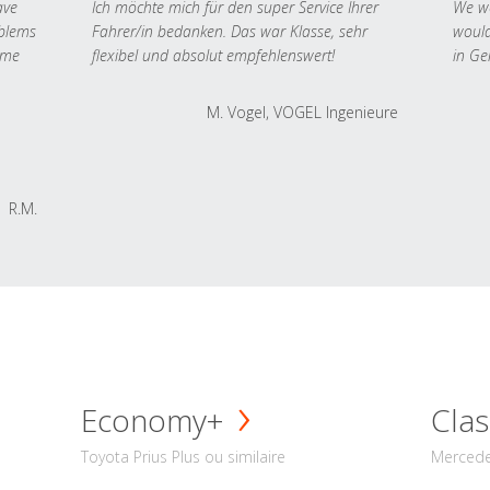
ave
Ich möchte mich für den super Service Ihrer
We we
oblems
Fahrer/in bedanken. Das war Klasse, sehr
would
 me
flexibel und absolut empfehlenswert!
in Ge
M. Vogel, VOGEL Ingenieure
R.M.
Economy+
Clas
Toyota Prius Plus ou similaire
Mercede