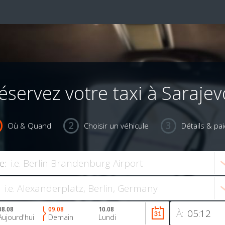
éservez votre taxi à Sarajev
Où & Quand
Choisir un véhicule
Détails & pa
e:
08.08
09.08
10.08
À:
Aujourd'hui
Demain
Lundi