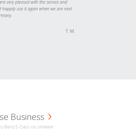
re very pleased with the service and
 happily use it again when we are next
rmany.
T. M.
se Business
s-Benz E-Class ou similaire