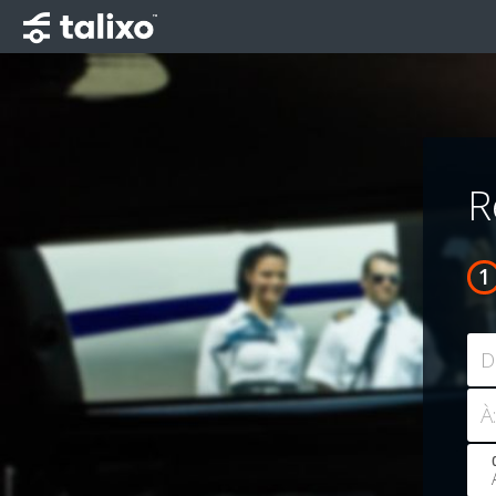
R
D
À: