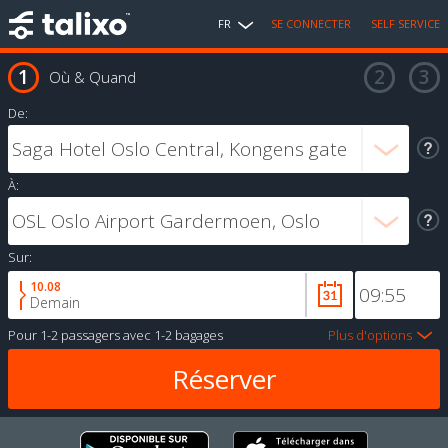
FR
SE CONNECTER
SELF SERVICE
Où & Quand
De:
À:
Sur:
10.08
Demain
Pour
1-2 passagers
avec
1-2 bagages
Plus d'options