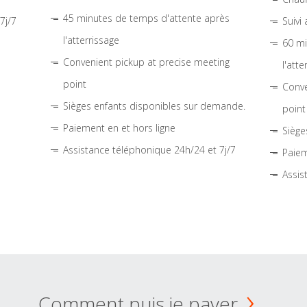
45 minutes de temps d'attente après
7j/7
Suivi
l'atterrissage
60 mi
Convenient pickup at precise meeting
l'atte
point
Conve
Sièges enfants disponibles sur demande.
point
Paiement en et hors ligne
Siège
Assistance téléphonique 24h/24 et 7j/7
Paiem
Assis
Comment puis je payer