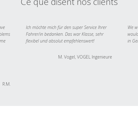
Ce que disent nos clients
ave
Ich möchte mich für den super Service Ihrer
We we
oblems
Fahrer/in bedanken. Das war Klasse, sehr
would
 me
flexibel und absolut empfehlenswert!
in Ge
M. Vogel, VOGEL Ingenieure
R.M.