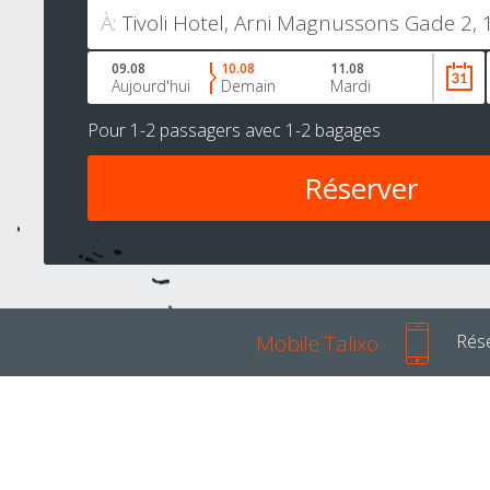
À:
09.08
10.08
11.08
Aujourd'hui
Demain
Mardi
Pour
1-2 passagers
avec
1-2 bagages
Mobile Talixo
Rése