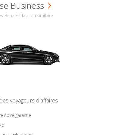
se Business
s-Benz E-Class ou similaire
 des voyageurs d'affaires
re noire garantie
ixe
feur anglophone