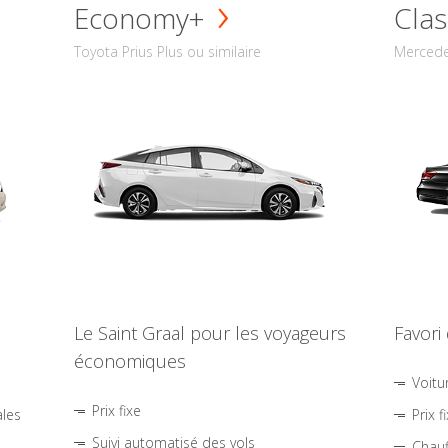
Economy+
Clas
Toyota Prius Plus ou similaire
Mercede
Le Saint Graal pour les voyageurs
Favori
économiques
Voitu
Prix fixe
ales
Prix f
Suivi automatisé des vols
Chauf