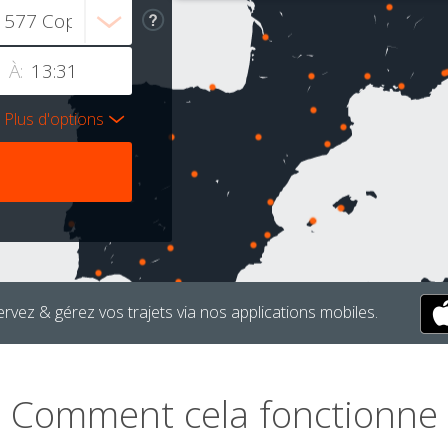
À:
Plus d'options
rvez & gérez vos trajets via nos applications mobiles.
Comment cela fonctionne