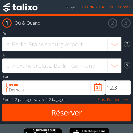
FR
SE CONNECTER
SELF SERVICE
Où & Quand
De:
À:
Sur:
09.08
Demain
Pour
1-2 passagers
avec
1-2 bagages
Plus d'options