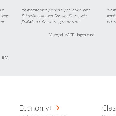
ave
Ich möchte mich für den super Service Ihrer
We we
oblems
Fahrer/in bedanken. Das war Klasse, sehr
would
 me
flexibel und absolut empfehlenswert!
in Ge
M. Vogel, VOGEL Ingenieure
R.M.
Economy+
Clas