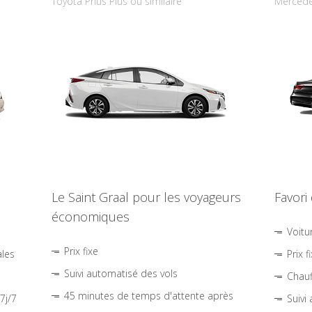
Toyota Prius Plus ou similaire
Mercede
Le Saint Graal pour les voyageurs
Favori
économiques
Voitu
Prix fixe
ales
Prix f
Suivi automatisé des vols
Chauf
45 minutes de temps d'attente après
7j/7
Suivi