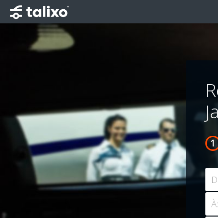
R
J
D
À: