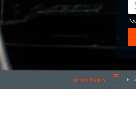
Po
Mobile Talixo
Rése