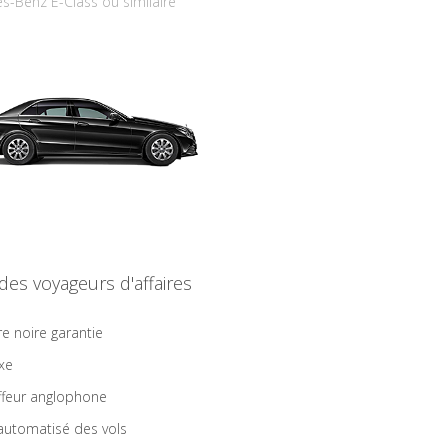
s-Benz E-Class ou similaire
 des voyageurs d'affaires
re noire garantie
ixe
feur anglophone
 automatisé des vols