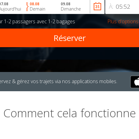
07.08
08.08
09.08
À:
Aujourd'hui
Demain
Dimanche
ur
1-2 passagers
avec
1-2 bagages
Plus d'options
rvez & gérez vos trajets via nos applications mobiles.
Comment cela fonctionne