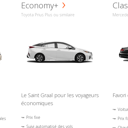
Economy+
Clas
Toyota Prius Plus ou similaire
Mercede
Le Saint Graal pour les voyageurs
Favori
économiques
Voitu
Prix fixe
ales
Prix f
Suivi automatisé des vols
Chauf