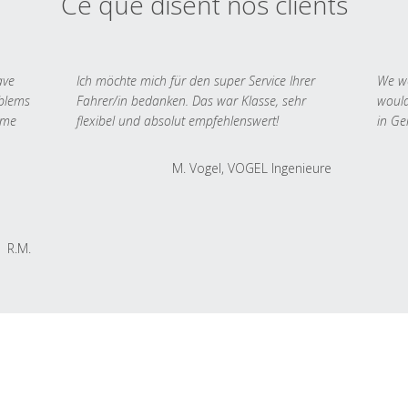
Ce que disent nos clients
ave
Ich möchte mich für den super Service Ihrer
We we
oblems
Fahrer/in bedanken. Das war Klasse, sehr
would
 me
flexibel und absolut empfehlenswert!
in Ge
M. Vogel, VOGEL Ingenieure
R.M.