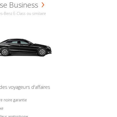
se Business
s-Benz E-Class ou similaire
 des voyageurs d'affaires
re noire garantie
ixe
feur anglophone