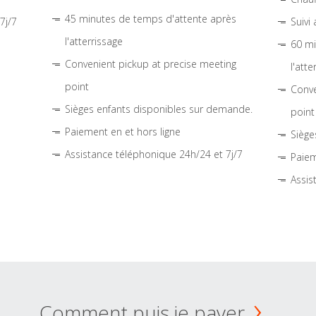
45 minutes de temps d'attente après
7j/7
Suivi
l'atterrissage
60 mi
Convenient pickup at precise meeting
l'atte
point
Conve
Sièges enfants disponibles sur demande.
point
Paiement en et hors ligne
Siège
Assistance téléphonique 24h/24 et 7j/7
Paiem
Assis
Comment puis je payer