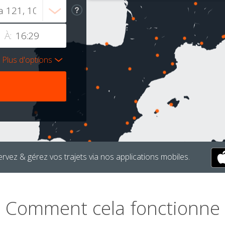
À:
Plus d'options
rvez & gérez vos trajets via nos applications mobiles.
Comment cela fonctionne