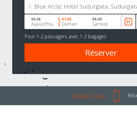
À:
06.08
07.08
08.08
Aujourd'hui
Demain
Samedi
Pour
1-2 passagers
avec
1-2 bagages
Mobile Talixo
Rése