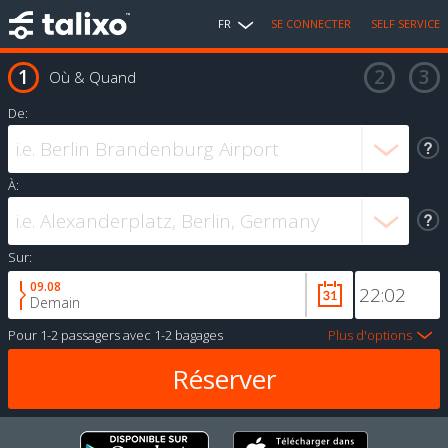
FR
SE CONNECTER
SELF SERVICE
Où & Quand
De:
À:
Sur:
09.08
Demain
Pour
1-2 passagers
avec
1-2 bagages
Plus d'options