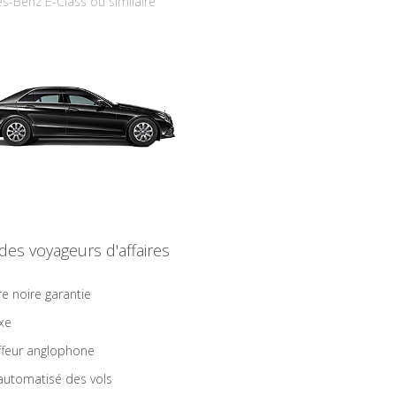
s-Benz E-Class ou similaire
 des voyageurs d'affaires
re noire garantie
ixe
feur anglophone
 automatisé des vols