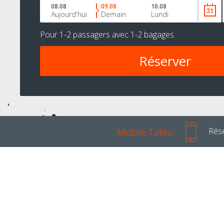
08.08
09.08
10.08
Aujourd'hui
Demain
Lundi
Pour
1-2 passagers
avec
1-2 bagages
Mobile Talixo
Rése