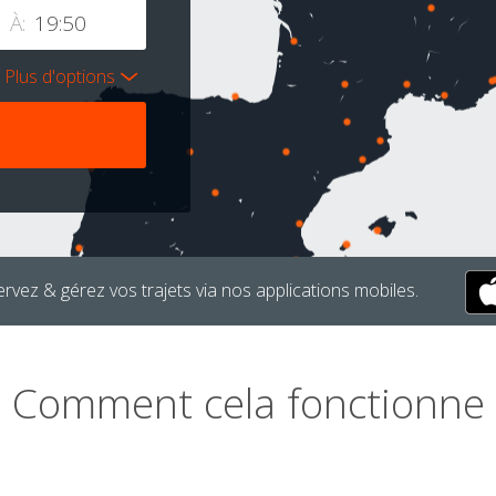
À:
Plus d'options
rvez & gérez vos trajets via nos applications mobiles.
Comment cela fonctionne