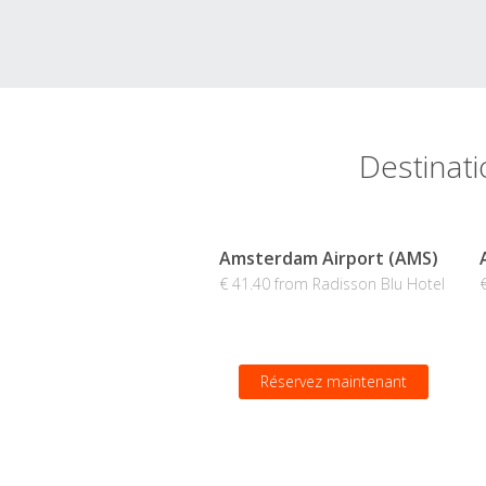
Destinati
Amsterdam Airport (AMS)
€ 41.40 from Radisson Blu Hotel
Réservez maintenant