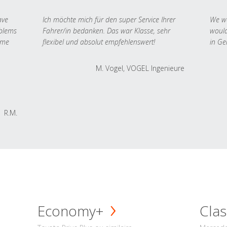
ave
Ich möchte mich für den super Service Ihrer
We we
oblems
Fahrer/in bedanken. Das war Klasse, sehr
would
 me
flexibel und absolut empfehlenswert!
in Ge
M. Vogel, VOGEL Ingenieure
R.M.
Economy+
Clas