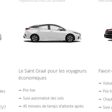
Toyota Prius Plus ou similaire
Mercede
Le Saint Graal pour les voyageurs
Favori
économiques
Voitu
Prix fixe
ales
Prix f
Suivi automatisé des vols
Chauf
45 minutes de temps d'attente après
7j/7
Suivi