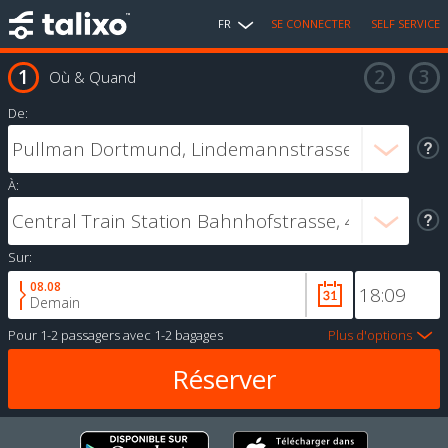
FR
SE CONNECTER
SELF SERVICE
Où & Quand
De:
À:
Sur:
08.08
Demain
Pour
1-2 passagers
avec
1-2 bagages
Plus d'options