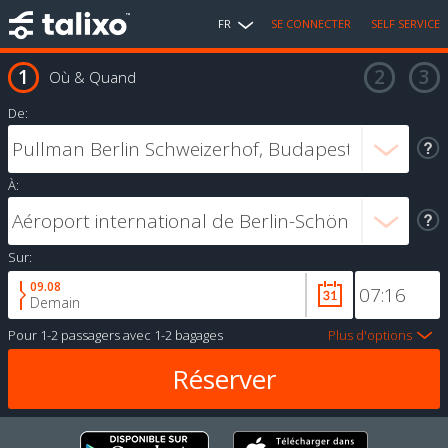
FR
SE CONNECTER
SELF SERVICE
Où & Quand
De:
À:
Sur:
09.08
Demain
Pour
1-2 passagers
avec
1-2 bagages
Plus d'options