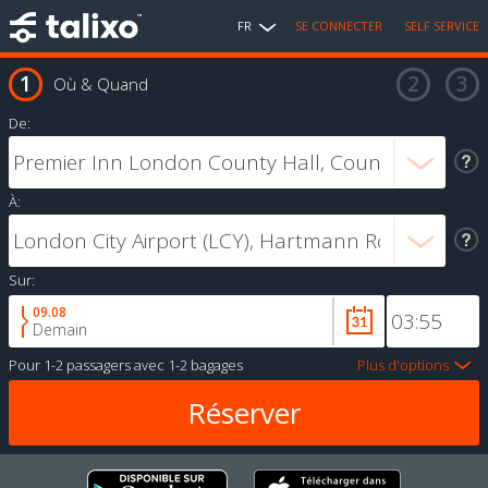
FR
SE CONNECTER
SELF SERVICE
Où & Quand
De:
À:
Sur:
09.08
Demain
Pour
1-2 passagers
avec
1-2 bagages
Plus d'options