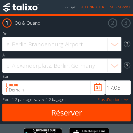
FR
SE CONNECTER
SELF SERVICE
Où & Quand
De:
À:
Sur:
08.08
Demain
Pour
1-2 passagers
avec
1-2 bagages
Plus d'options