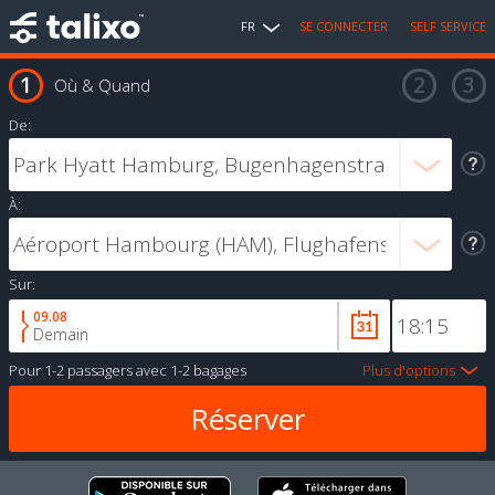
FR
SE CONNECTER
SELF SERVICE
Où & Quand
De:
À:
Sur:
09.08
Demain
Pour
1-2 passagers
avec
1-2 bagages
Plus d'options