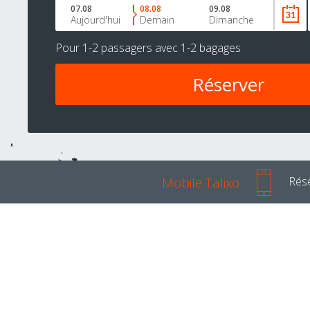
07.08
08.08
09.08
Aujourd'hui
Demain
Dimanche
Pour
1-2 passagers
avec
1-2 bagages
Mobile Talixo
Rése