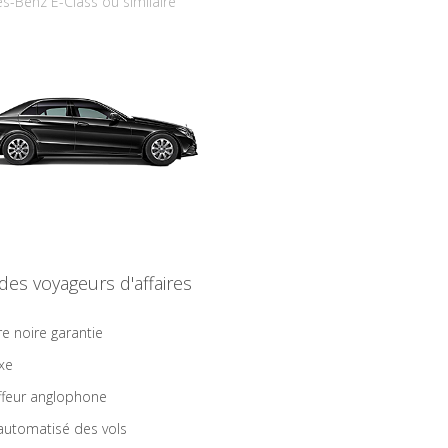
s-Benz E-Class ou similaire
 des voyageurs d'affaires
re noire garantie
ixe
feur anglophone
 automatisé des vols