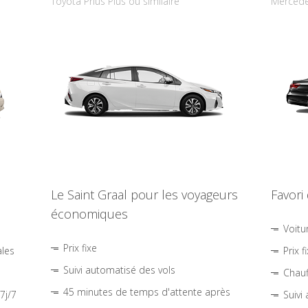
Toyota Prius Plus ou similaire
Mercede
Le Saint Graal pour les voyageurs
Favori
économiques
Voitu
Prix fixe
ales
Prix f
Suivi automatisé des vols
Chauf
45 minutes de temps d'attente après
7j/7
Suivi