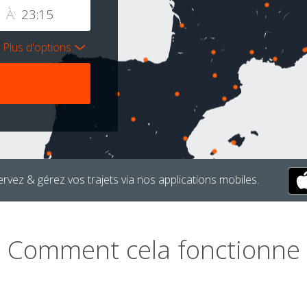
À:
Plus d'options
rvez & gérez vos trajets via nos applications mobiles.
Comment cela fonctionne