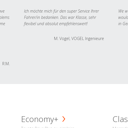
ave
Ich möchte mich für den super Service Ihrer
We we
oblems
Fahrer/in bedanken. Das war Klasse, sehr
would
 me
flexibel und absolut empfehlenswert!
in Ge
M. Vogel, VOGEL Ingenieure
R.M.
Economy+
Clas