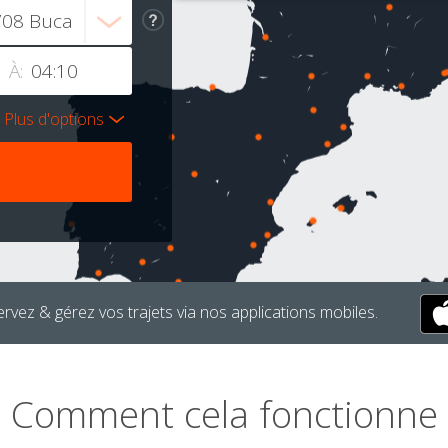
À:
Plus d'options
rvez & gérez vos trajets via nos applications mobiles.
Comment cela fonctionne