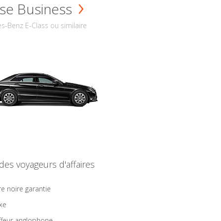
se Business
s-Benz E-Class ou similaire
 des voyageurs d'affaires
re noire garantie
ixe
feur anglophone