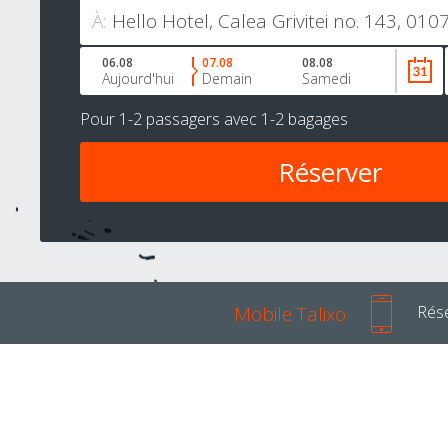
À:
06.08
07.08
08.08
Aujourd'hui
Demain
Samedi
Pour
1-2 passagers
avec
1-2 bagages
Mobile Talixo
Rése