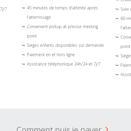
45 minutes de temps d'attente après
7j/7
Suivi
l'atterrissage
60 mi
Convenient pickup at precise meeting
l'atte
point
Conve
Sièges enfants disponibles sur demande.
point
Paiement en et hors ligne
Siège
Assistance téléphonique 24h/24 et 7j/7
Paiem
Assis
Comment puis je payer