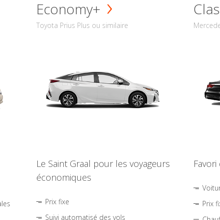
Economy+
Clas
Toyota Prius Plus ou similaire
Mercede
Le Saint Graal pour les voyageurs
Favori
économiques
Voitu
Prix fixe
ales
Prix f
Suivi automatisé des vols
Chauf