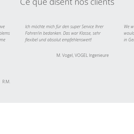
Ce que disent nos clients
ave
Ich möchte mich für den super Service Ihrer
We we
oblems
Fahrer/in bedanken. Das war Klasse, sehr
would
 me
flexibel und absolut empfehlenswert!
in Ge
M. Vogel, VOGEL Ingenieure
R.M.