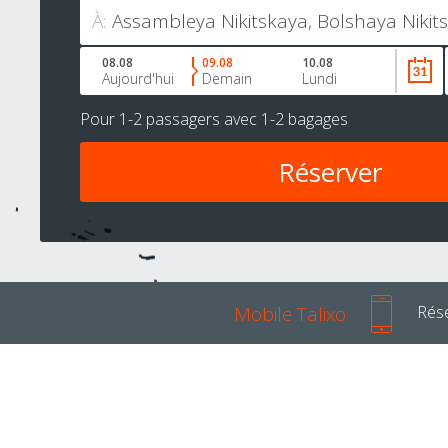
À:
08.08
09.08
10.08
Aujourd'hui
Demain
Lundi
Pour
1-2 passagers
avec
1-2 bagages
Mobile Talixo
Rése