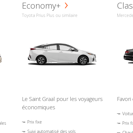
Economy+
Clas
Toyota Prius Plus ou similaire
Mercede
Le Saint Graal pour les voyageurs
Favori
économiques
Voitu
Prix fixe
ales
Prix f
Suivi automatisé des vols
Chauf