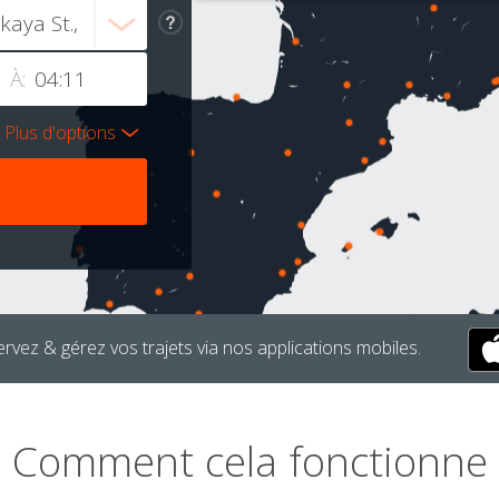
À:
Plus d'options
rvez & gérez vos trajets via nos applications mobiles.
Comment cela fonctionne