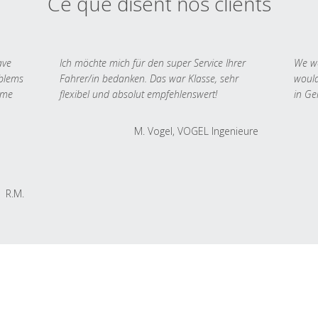
Ce que disent nos clients
ave
Ich möchte mich für den super Service Ihrer
We we
oblems
Fahrer/in bedanken. Das war Klasse, sehr
would
 me
flexibel und absolut empfehlenswert!
in Ge
M. Vogel, VOGEL Ingenieure
R.M.