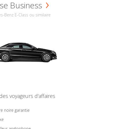
se Business
s-Benz E-Class ou similaire
 des voyageurs d'affaires
re noire garantie
ixe
feur anglophone