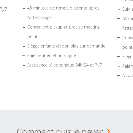
45 minutes de temps d'attente après
7j/7
Suivi
l'atterrissage
60 mi
Convenient pickup at precise meeting
l'atte
point
Conve
Sièges enfants disponibles sur demande.
point
Paiement en et hors ligne
Siège
Assistance téléphonique 24h/24 et 7j/7
Paiem
Assis
Comment puis je payer