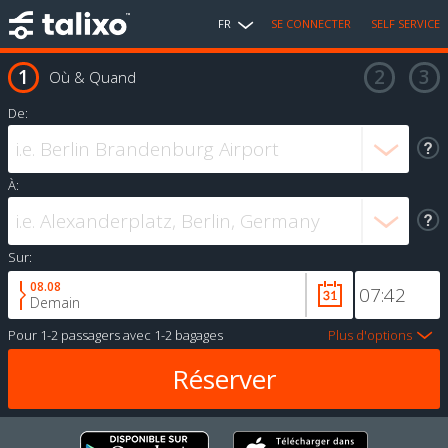
FR
SE CONNECTER
SELF SERVICE
Où & Quand
De:
À:
Sur:
08.08
Demain
Pour
1-2 passagers
avec
1-2 bagages
Plus d'options