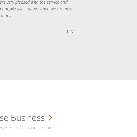
re very pleased with the service and
 happily use it again when we are next
rmany.
T. M.
se Business
s-Benz E-Class ou similaire