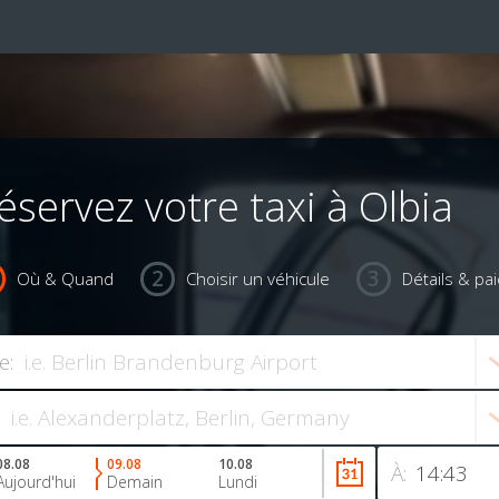
éservez votre taxi à Olbia
Où & Quand
Choisir un véhicule
Détails & pa
e:
08.08
09.08
10.08
À:
Aujourd'hui
Demain
Lundi