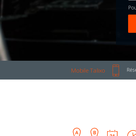
Po
Mobile Talixo
Rése