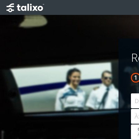
R
D
À: