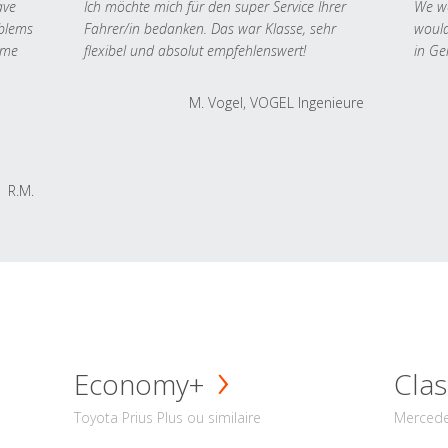
ave
Ich möchte mich für den super Service Ihrer
We we
oblems
Fahrer/in bedanken. Das war Klasse, sehr
would
 me
flexibel und absolut empfehlenswert!
in Ge
M. Vogel, VOGEL Ingenieure
R.M.
Economy+
Clas
Toyota Prius Plus ou similaire
Mercede