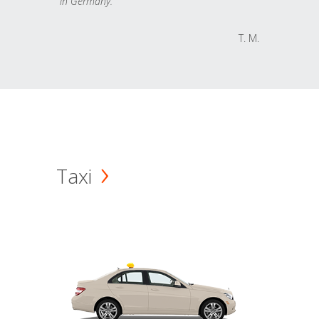
in Germany.
T. M.
Taxi