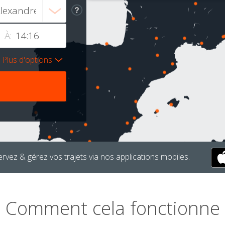
À:
Plus d'options
rvez & gérez vos trajets via nos applications mobiles.
Comment cela fonctionne