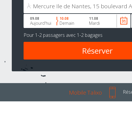
À:
09.08
10.08
11.08
Aujourd'hui
Demain
Mardi
Pour
1-2 passagers
avec
1-2 bagages
Mobile Talixo
Rése