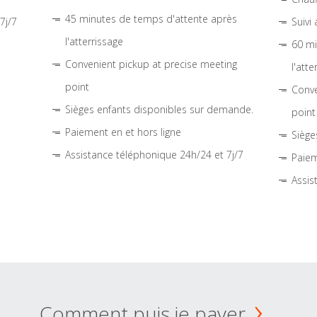
45 minutes de temps d'attente après
7j/7
Suivi
l'atterrissage
60 mi
Convenient pickup at precise meeting
l'atte
point
Conve
Sièges enfants disponibles sur demande.
point
Paiement en et hors ligne
Siège
Assistance téléphonique 24h/24 et 7j/7
Paiem
Assis
Comment puis je payer