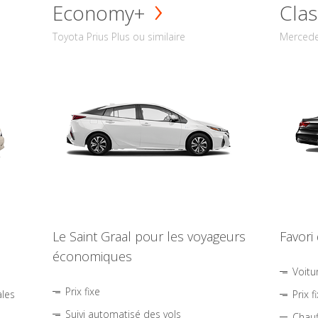
Economy+
Clas
Toyota Prius Plus ou similaire
Mercede
Le Saint Graal pour les voyageurs
Favori
économiques
Voitu
Prix fixe
ales
Prix f
Suivi automatisé des vols
Chauf