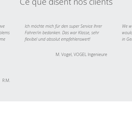
Ce que disent nos clients
ave
Ich möchte mich für den super Service Ihrer
We we
oblems
Fahrer/in bedanken. Das war Klasse, sehr
would
 me
flexibel und absolut empfehlenswert!
in Ge
M. Vogel, VOGEL Ingenieure
R.M.