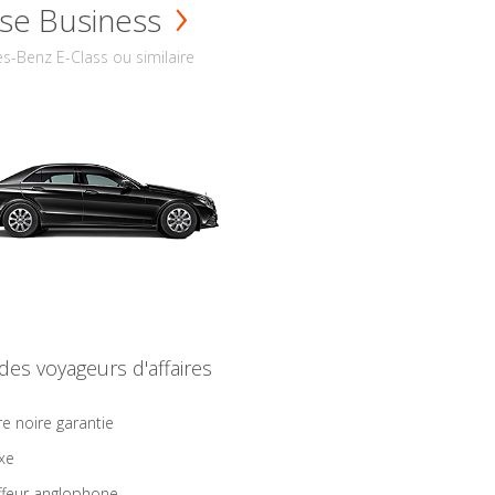
se Business
s-Benz E-Class ou similaire
 des voyageurs d'affaires
re noire garantie
ixe
feur anglophone