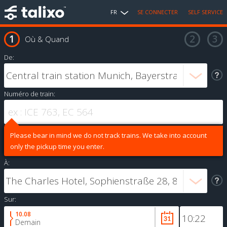
FR
SE CONNECTER
SELF SERVICE
Où & Quand
De:
Numéro de train:
Please bear in mind we do not track trains. We take into account
only the pickup time you enter.
À:
Sur:
10.08
Demain