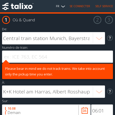
FR
SE CONNECTER
SELF SERVICE
Où & Quand
De:
Numéro de train:
Please bear in mind we do not track trains. We take into account
only the pickup time you enter.
À:
Sur:
10.08
Demain