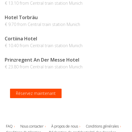
€ 13.10 from Central train station Munich
Hotel Torbräu
€ 9.70 from Central train station Munich
Cortiina Hotel
€ 10.40 from Central train station Munich
Prinzregent An Der Messe Hotel
€ 23.80 from Central train station Munich
Réservez maintenant
Réservez maintenant
Réservez maintenant
Réservez maintenant
FAQ
Nous contacter
À propos de nous
Conditions générales