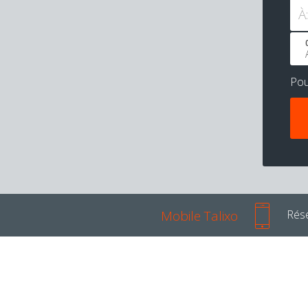
À:
Po
Mobile Talixo
Rése