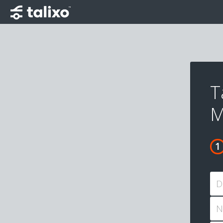
T
M
D
N