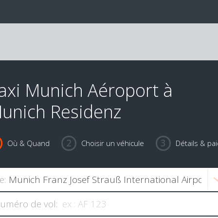
axi Munich Aéroport à
unich Residenz
Où & Quand
Choisir un véhicule
Détails & pa
e:
uméro de vol: