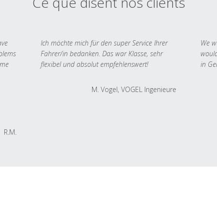
Ce que disent nos clients
ave
Ich möchte mich für den super Service Ihrer
We we
oblems
Fahrer/in bedanken. Das war Klasse, sehr
would
 me
flexibel und absolut empfehlenswert!
in Ge
M. Vogel, VOGEL Ingenieure
R.M.