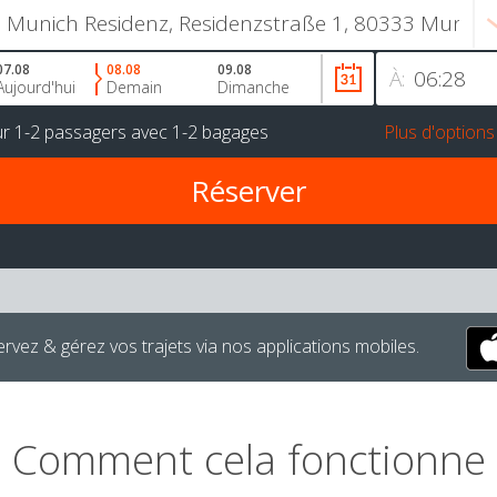
07.08
08.08
09.08
À:
Aujourd'hui
Demain
Dimanche
ur
1-2 passagers
avec
1-2 bagages
Plus d'options
rvez & gérez vos trajets via nos applications mobiles.
Comment cela fonctionne