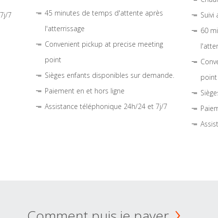
45 minutes de temps d'attente après
7j/7
Suivi
l'atterrissage
60 mi
Convenient pickup at precise meeting
l'atte
point
Conve
Sièges enfants disponibles sur demande.
point
Paiement en et hors ligne
Siège
Assistance téléphonique 24h/24 et 7j/7
Paiem
Assis
Comment puis je payer