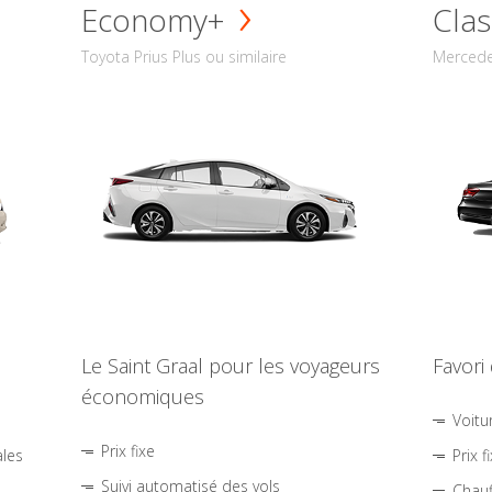
Economy+
Clas
Toyota Prius Plus ou similaire
Mercede
Le Saint Graal pour les voyageurs
Favori
économiques
Voitu
Prix fixe
ales
Prix f
Suivi automatisé des vols
Chauf