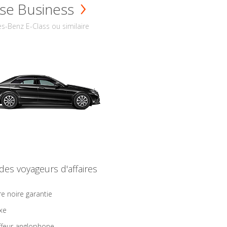
se Business
s-Benz E-Class ou similaire
 des voyageurs d'affaires
re noire garantie
ixe
feur anglophone