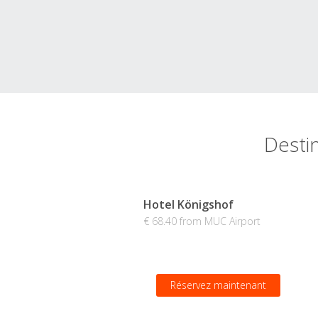
Desti
Hotel Königshof
€ 68.40 from MUC Airport
Réservez maintenant