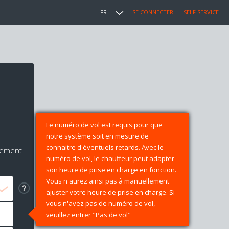
FR
SE CONNECTER
SELF SERVICE
Le numéro de vol est requis pour que
notre système soit en mesure de
connaitre d'éventuels retards. Avec le
iement
numéro de vol, le chauffeur peut adapter
son heure de prise en charge en fonction.
Vous n'aurez ainsi pas à manuellement
ajuster votre heure de prise en charge. Si
vous n'avez pas de numéro de vol,
veuillez entrer "Pas de vol"