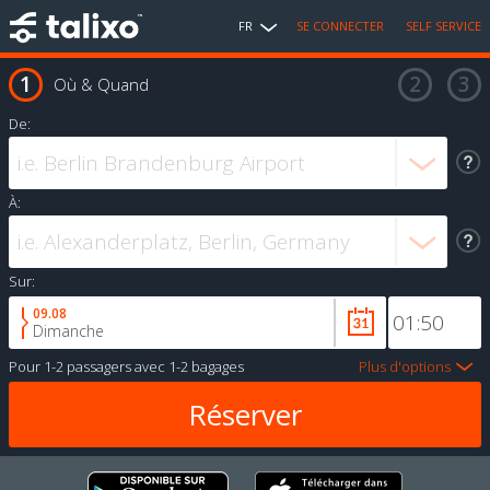
FR
SE CONNECTER
SELF SERVICE
Où & Quand
De:
À:
Sur:
09.08
Dimanche
Pour
1-2 passagers
avec
1-2 bagages
Plus d'options