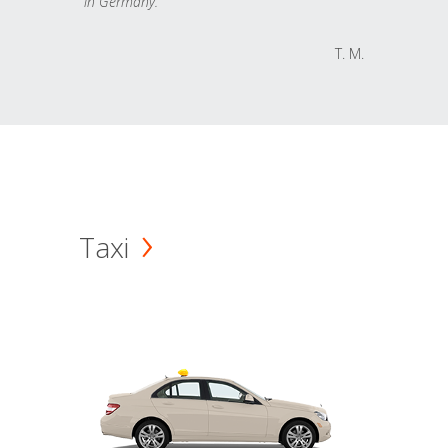
in Germany.
T. M.
Taxi