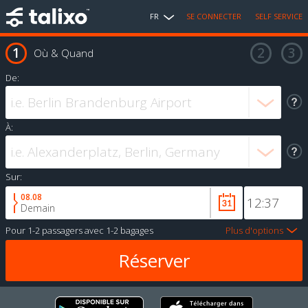
FR
SE CONNECTER
SELF SERVICE
Où & Quand
De:
À:
Sur:
08.08
Demain
Pour
1-2 passagers
avec
1-2 bagages
Plus d'options