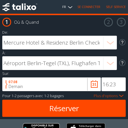
FR
SE CONNECTER
SELF SERVICE
Où & Quand
De:
À:
Sur:
07.08
Demain
Pour
1-2 passagers
avec
1-2 bagages
Plus d'options