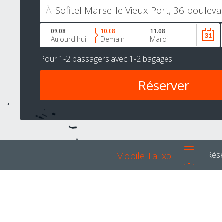
À:
09.08
10.08
11.08
Aujourd'hui
Demain
Mardi
Pour
1-2 passagers
avec
1-2 bagages
Mobile Talixo
Rése