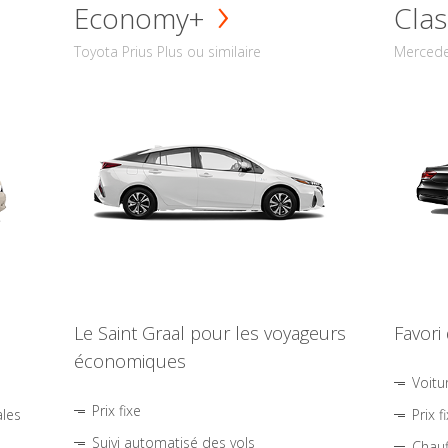
Economy+
Clas
Toyota Prius Plus ou similaire
Mercede
Le Saint Graal pour les voyageurs
Favori
économiques
Voitu
Prix fixe
ales
Prix f
Suivi automatisé des vols
Chauf