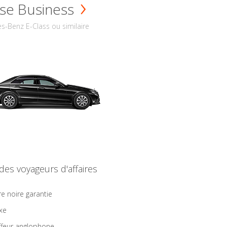
se Business
s-Benz E-Class ou similaire
 des voyageurs d'affaires
re noire garantie
ixe
feur anglophone