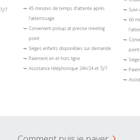
45 minutes de temps d'attente après
7j/7
Suivi
l'atterrissage
60 mi
Convenient pickup at precise meeting
l'atte
point
Conve
Sièges enfants disponibles sur demande.
point
Paiement en et hors ligne
Siège
Assistance téléphonique 24h/24 et 7j/7
Paiem
Assis
Comment puis je payer