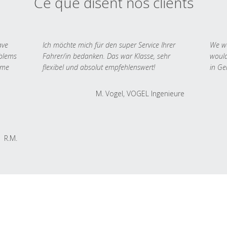
Ce que disent nos clients
ave
Ich möchte mich für den super Service Ihrer
We we
oblems
Fahrer/in bedanken. Das war Klasse, sehr
would
 me
flexibel und absolut empfehlenswert!
in Ge
M. Vogel, VOGEL Ingenieure
R.M.