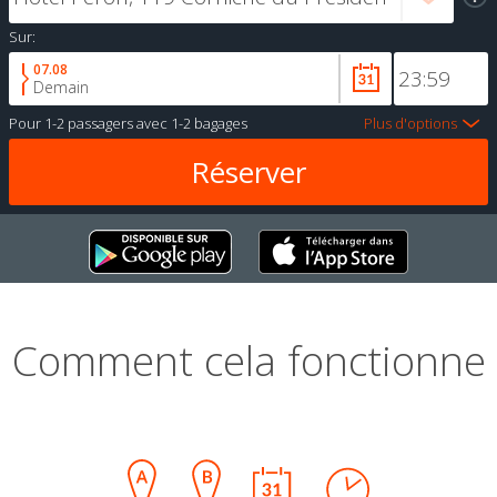
Sur:
07.08
Demain
Pour
1-2 passagers
avec
1-2 bagages
Plus d'options
Comment cela fonctionne