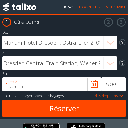
FR
SE CONNECTER
SELF SERVICE
Où & Quand
De:
À:
Sur:
09.08
Demain
Pour
1-2 passagers
avec
1-2 bagages
Plus d'options