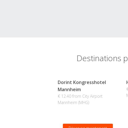
Destinations p
Dorint Kongresshotel
Mannheim
€ 12.40 from City Airport
Mannheim (MHG)