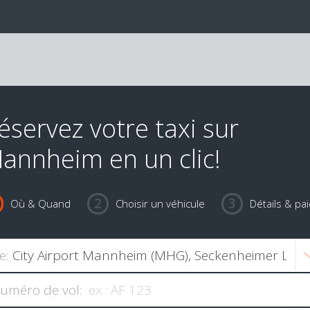
éservez votre taxi sur
annheim en un clic!
Où & Quand
Choisir un véhicule
Détails & pa
e:
uméro de vol: