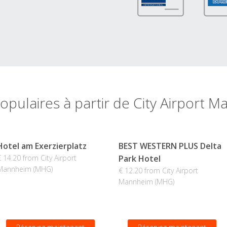
opulaires à partir de City Airport
Hotel am Exerzierplatz
BEST WESTERN PLUS Delta
€ 14.20 from City Airport
Park Hotel
Mannheim (MHG)
€ 12.20 from City Airport
Mannheim (MHG)