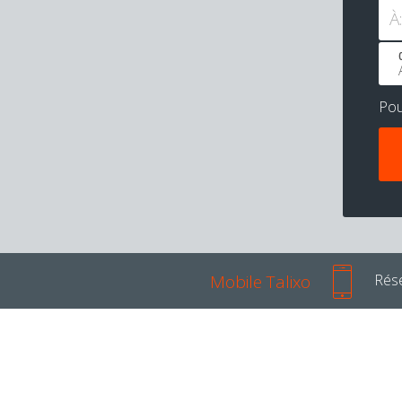
À:
Po
Mobile Talixo
Rése