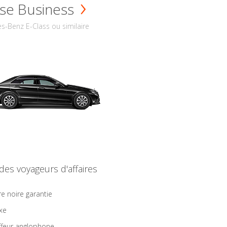
se Business
s-Benz E-Class ou similaire
 des voyageurs d'affaires
re noire garantie
ixe
feur anglophone