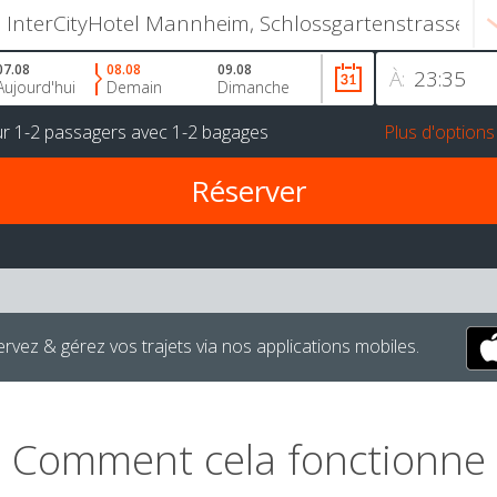
07.08
08.08
09.08
À:
Aujourd'hui
Demain
Dimanche
ur
1-2 passagers
avec
1-2 bagages
Plus d'options
rvez & gérez vos trajets via nos applications mobiles.
Comment cela fonctionne