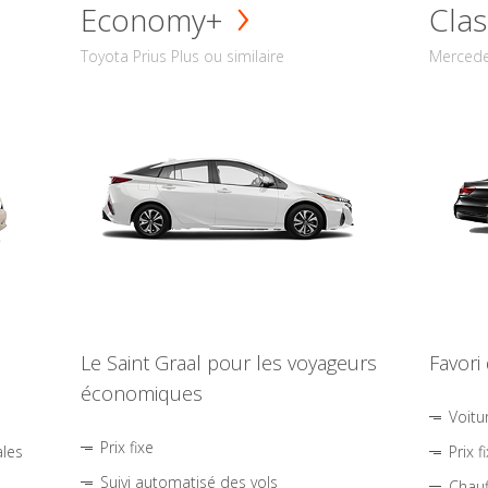
Economy+
Clas
Toyota Prius Plus ou similaire
Mercede
Le Saint Graal pour les voyageurs
Favori
économiques
Voitu
Prix fixe
ales
Prix f
Suivi automatisé des vols
Chauf