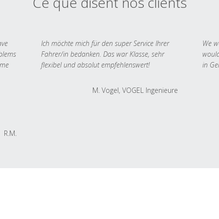
Ce que disent nos clients
ave
Ich möchte mich für den super Service Ihrer
We we
oblems
Fahrer/in bedanken. Das war Klasse, sehr
would
 me
flexibel und absolut empfehlenswert!
in Ge
M. Vogel, VOGEL Ingenieure
R.M.