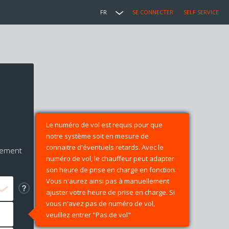
FR
SE CONNECTER
SELF SERVICE
Le numéro de vol est requis pour que
notre système soit en mesure de
connaitre d'éventuels retards. Avec le
iement
numéro de vol, le chauffeur peut adapter
son heure de prise en charge en fonction.
Vous n'aurez ainsi pas à manuellement
ajuster votre heure de prise en charge. Si
vous n'avez pas de numéro de vol,
veuillez entrer "Pas de vol"