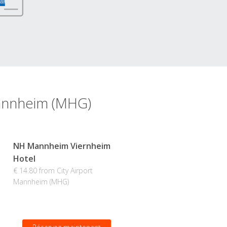
 Mannheim (MHG)
NH Mannheim Viernheim
Hotel
€ 14.80 from City Airport
Mannheim (MHG)