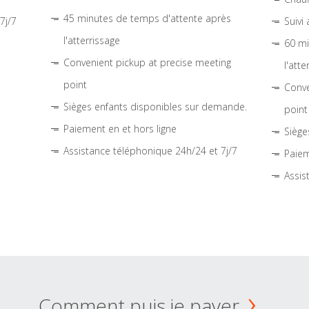
45 minutes de temps d'attente après
7j/7
Suivi
l'atterrissage
60 mi
Convenient pickup at precise meeting
l'atte
point
Conve
Sièges enfants disponibles sur demande.
point
Paiement en et hors ligne
Siège
Assistance téléphonique 24h/24 et 7j/7
Paiem
Assis
Comment puis je payer