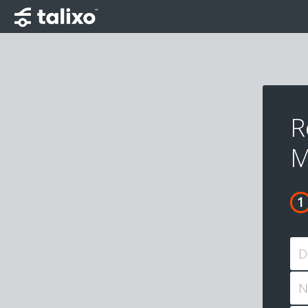
R
M
D
N