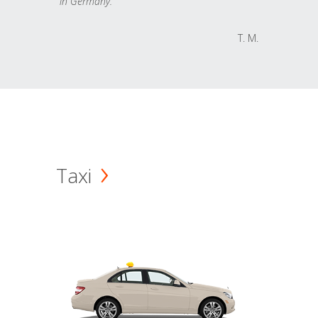
in Germany.
T. M.
Taxi