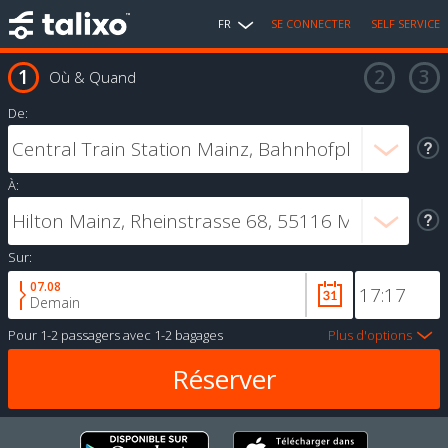
FR
SE CONNECTER
SELF SERVICE
Où & Quand
De:
À:
Sur:
07.08
Demain
Pour
1-2 passagers
avec
1-2 bagages
Plus d'options