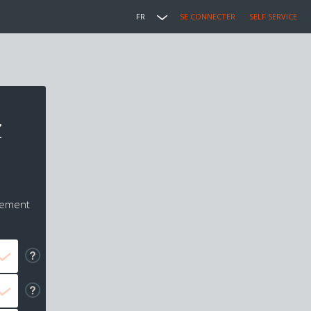
FR
SE CONNECTER
SELF SERVICE
z
iement