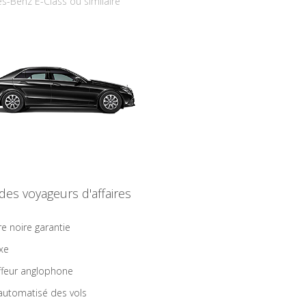
s-Benz E-Class ou similaire
 des voyageurs d'affaires
re noire garantie
ixe
feur anglophone
 automatisé des vols