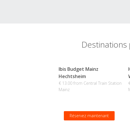
Destinations 
Ibis Budget Mainz
Hechtsheim
€ 13.00 from Central Train Station
Mainz
Réservez maintenant