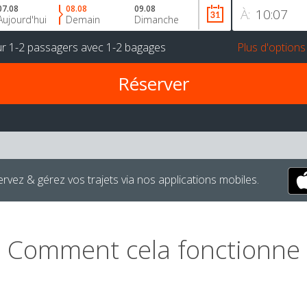
07.08
08.08
09.08
À:
Aujourd'hui
Demain
Dimanche
ur
1-2 passagers
avec
1-2 bagages
Plus d'options
rvez & gérez vos trajets via nos applications mobiles.
Comment cela fonctionne