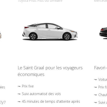
Toyota Prius Plus ou similaire
Mercede
Le Saint Graal pour les voyageurs
Favori
économiques
Voitu
Prix fixe
ales
Prix f
Suivi automatisé des vols
Chauf
45 minutes de temps d'attente après
7j/7
Suivi