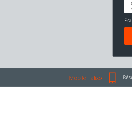
Po
Mobile Talixo
Rése