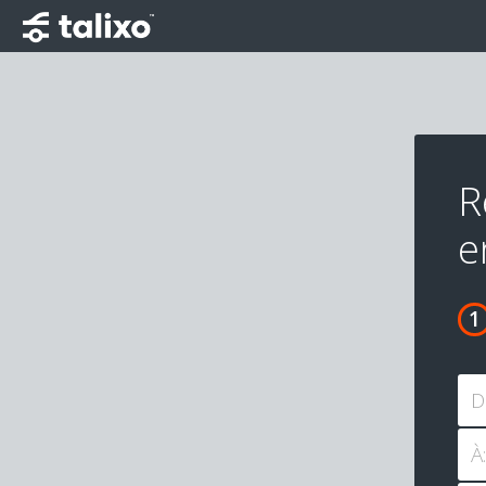
R
e
D
À: