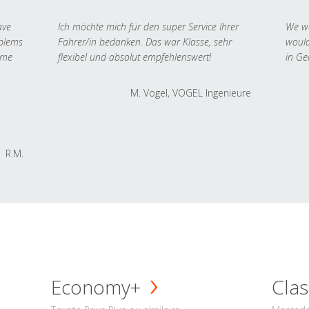
ave
Ich möchte mich für den super Service Ihrer
We we
oblems
Fahrer/in bedanken. Das war Klasse, sehr
would
 me
flexibel und absolut empfehlenswert!
in Ge
M. Vogel, VOGEL Ingenieure
R.M.
Economy+
Clas