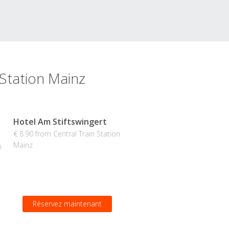
 Station Mainz
Hotel Am Stiftswingert
€ 8.90 from Central Train Station
Mainz
n
Réservez maintenant