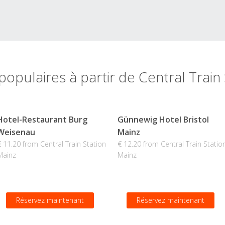
populaires à partir de Central Train
Hotel-Restaurant Burg
Günnewig Hotel Bristol
Weisenau
Mainz
€ 11.20 from Central Train Station
€ 12.20 from Central Train Statio
Mainz
Mainz
Réservez maintenant
Réservez maintenant