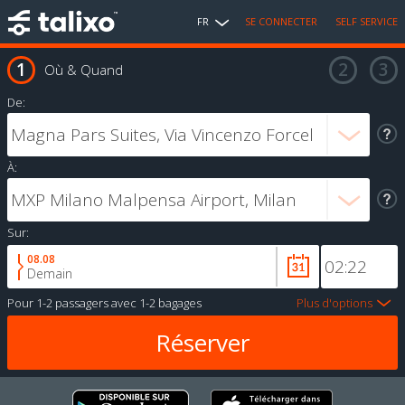
FR
SE CONNECTER
SELF SERVICE
Où & Quand
De:
À:
Sur:
08.08
Demain
Pour
1-2 passagers
avec
1-2 bagages
Plus d'options