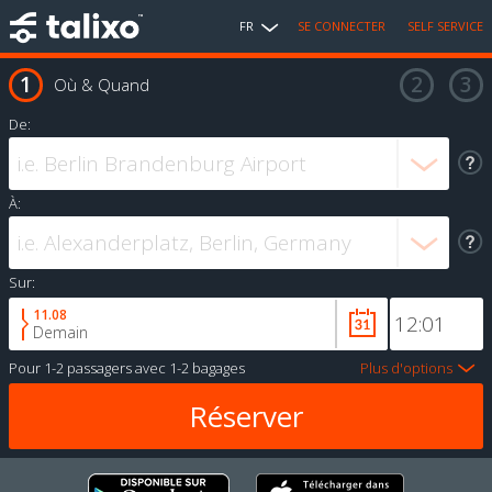
FR
SE CONNECTER
SELF SERVICE
Où & Quand
De:
À:
Sur:
11.08
Demain
Pour
1-2 passagers
avec
1-2 bagages
Plus d'options