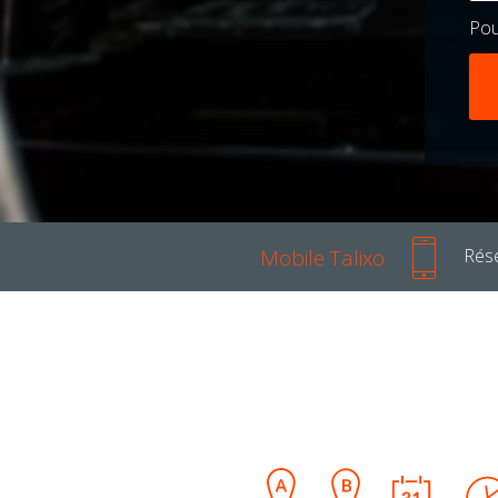
Po
Mobile Talixo
Rése