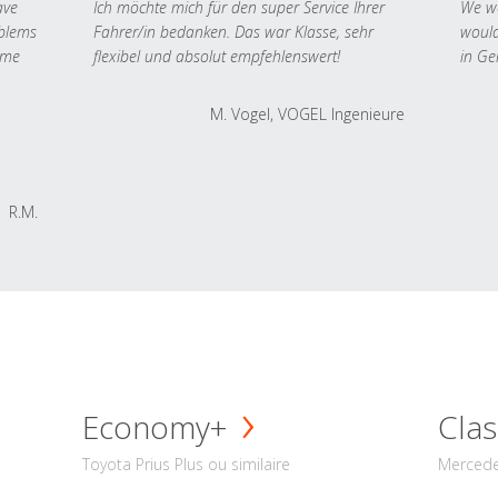
ave
Ich möchte mich für den super Service Ihrer
We we
oblems
Fahrer/in bedanken. Das war Klasse, sehr
would
 me
flexibel und absolut empfehlenswert!
in Ge
M. Vogel, VOGEL Ingenieure
R.M.
Economy+
Clas
Toyota Prius Plus ou similaire
Mercede