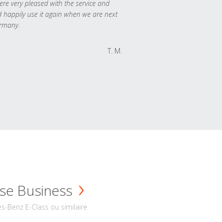
re very pleased with the service and
 happily use it again when we are next
rmany.
T. M.
se Business
s-Benz E-Class ou similaire