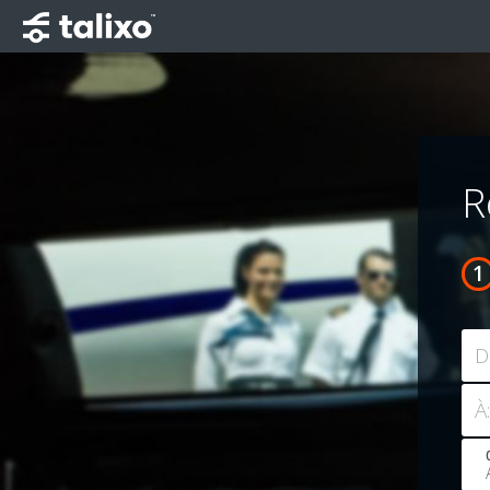
R
D
À: