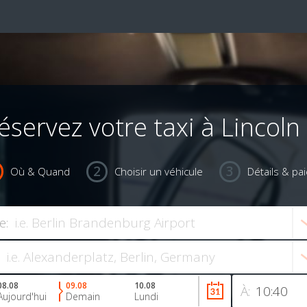
éservez votre taxi à Lincoln
Où & Quand
Choisir un véhicule
Détails & pa
e:
08.08
09.08
10.08
À:
Aujourd'hui
Demain
Lundi