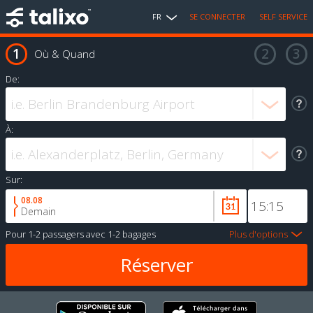
FR
SE CONNECTER
SELF SERVICE
Où & Quand
De:
À:
Sur:
08.08
Demain
Pour
1-2 passagers
avec
1-2 bagages
Plus d'options