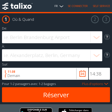
FR
SE CONNECTER
SELF SERVICE
Où & Quand
De:
À:
Sur:
11.08
Demain
Pour
1-2 passagers
avec
1-2 bagages
Plus d'options