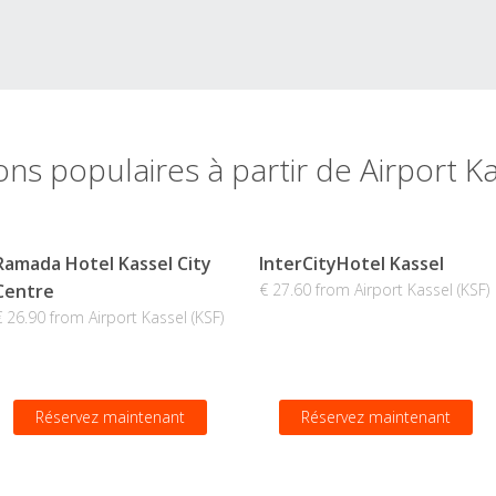
ons populaires à partir de Airport Ka
Ramada Hotel Kassel City
InterCityHotel Kassel
Centre
€ 27.60 from Airport Kassel (KSF)
€ 26.90 from Airport Kassel (KSF)
Réservez maintenant
Réservez maintenant