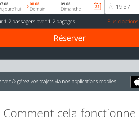
07.08
08.08
09.08
À:
Aujourd'hui
Demain
Dimanche
ur
1-2 passagers
avec
1-2 bagages
Plus d'options
rvez & gérez vos trajets via nos applications mobiles.
Comment cela fonctionne