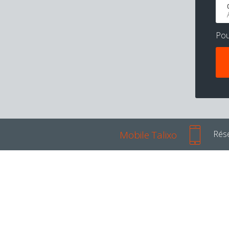
Po
Mobile Talixo
Rése