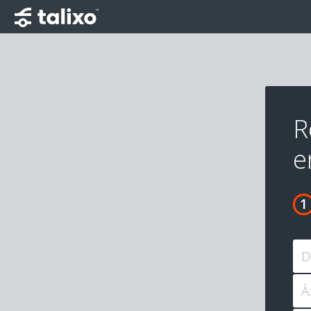
R
e
D
À: