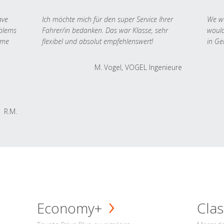
ave
Ich möchte mich für den super Service Ihrer
We we
oblems
Fahrer/in bedanken. Das war Klasse, sehr
would
 me
flexibel und absolut empfehlenswert!
in Ge
M. Vogel, VOGEL Ingenieure
R.M.
Economy+
Clas