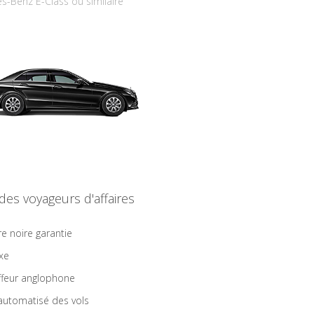
s-Benz E-Class ou similaire
 des voyageurs d'affaires
re noire garantie
ixe
feur anglophone
 automatisé des vols