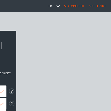
FR
SE CONNECTER
SELF SERVICE
l
iement