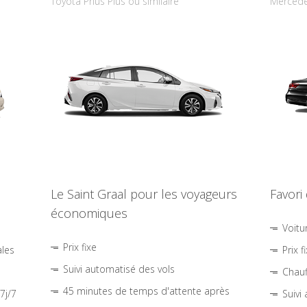
Toyota Prius Plus ou similaire
Mercede
Le Saint Graal pour les voyageurs
Favori
économiques
Voitu
Prix fixe
ales
Prix f
Suivi automatisé des vols
Chauf
45 minutes de temps d'attente après
7j/7
Suivi