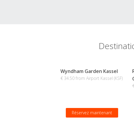
Destinati
Wyndham Garden Kassel
€ 34.50 from Airport Kassel (KSF)
Réservez maintenant