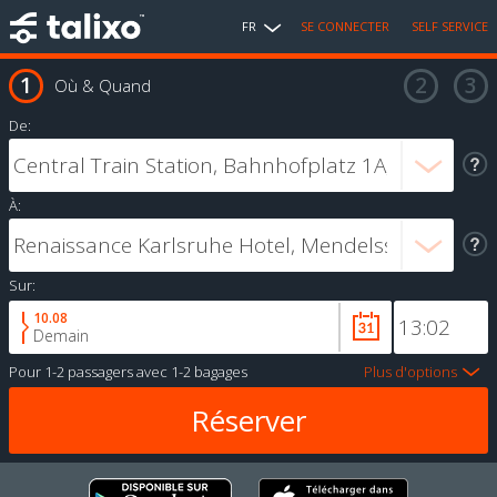
FR
SE CONNECTER
SELF SERVICE
Où & Quand
De:
À:
Sur:
10.08
Demain
Pour
1-2 passagers
avec
1-2 bagages
Plus d'options